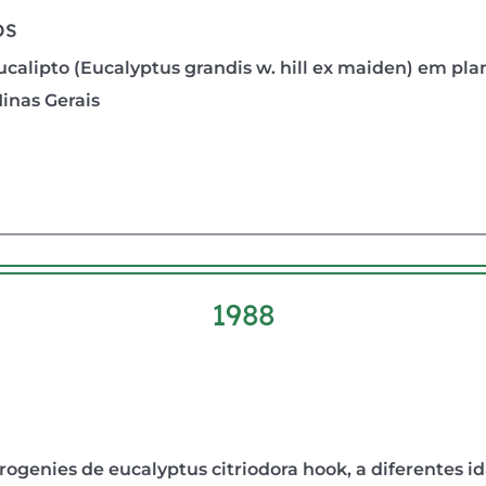
os
alipto (Eucalyptus grandis w. hill ex maiden) em plan
Minas Gerais
1988
ogenies de eucalyptus citriodora hook, a diferentes i