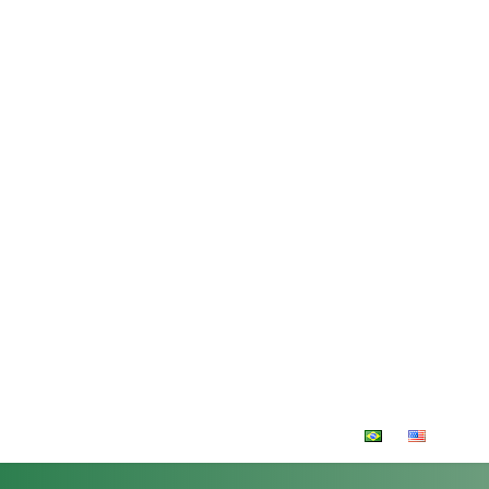
(31) 3612-4161
cfl@ufv.br
The graduate
Home
Publications
Contact
Links