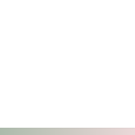
Dissertations and theses
Students