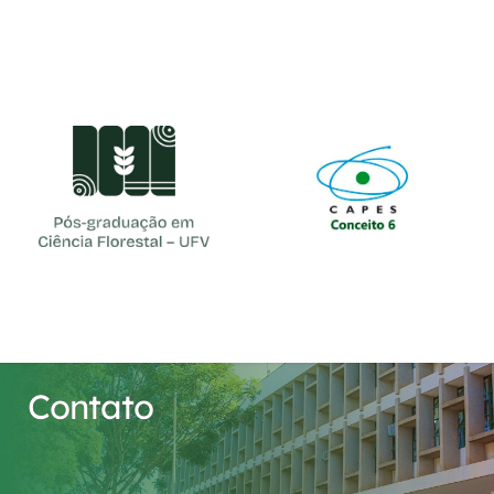
cfl@ufv.br
(31) 3612-4161
Contato