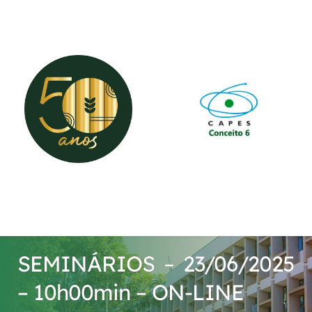
cfl@ufv.br
(31) 3612-4161
SEMINÁRIOS – 23/06/2025
– 10h00min – ON-LINE