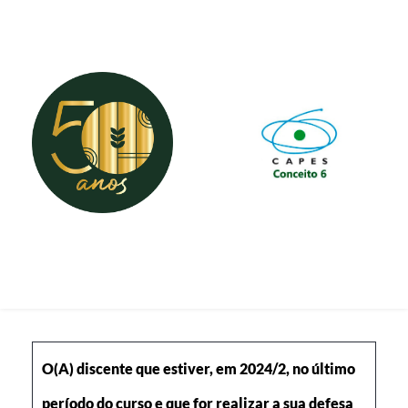
cfl@ufv.br
(31) 3612-4161
O(A) discente que estiver, em 2024/2, no último
período do curso e que for realizar a sua defesa